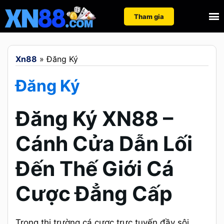
Nhảy
Tìm
Tham gia
đến
kiếm
nội
cho:
dung
Xn88
»
Đăng Ký
Đăng Ký
Đăng Ký XN88 –
Cánh Cửa Dẫn Lối
Đến Thế Giới Cá
Cược Đẳng Cấp
Trong thị trường cá cược trực tuyến đầy sôi