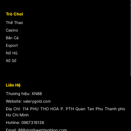
Trò Chơi
Thể Thao
Casino
Bắn Cá
Esport
Nổ Hũ
Xổ Số
Giao dien trang chu nha cai 
2. Điều kiện cần trước khi thực hiện
Liên Hệ
đăng ký
Thương hiệu: XN88
Website:
valerygold.com
Để đảm bảo môi trường cá cược công bằng và
Địa Chỉ:
114 PHU THO HOA P. PTH Quan Tan Phu Thanh pho
tuân thủ pháp luật, XN88 đưa ra một số quy
Ho Chi Minh
định cơ bản mà người chơi cần đáp ứng trước
Hotline:
0967316136
khi khởi tạo tài khoản:
Email: 888slot@wettingblog.com