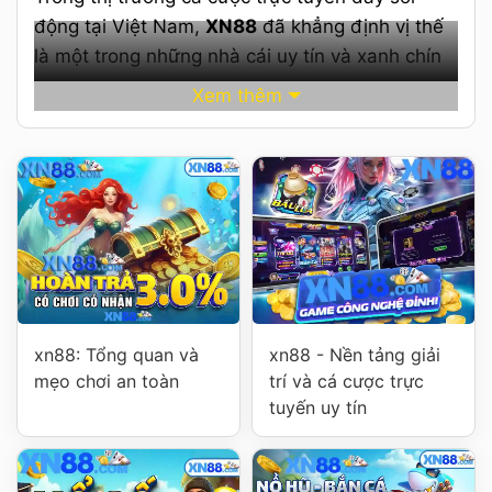
động tại Việt Nam,
XN88
đã khẳng định vị thế
là một trong những nhà cái uy tín và xanh chín
nhất. Việc sở hữu một tài khoản chính chủ tại
Xem thêm
đây không chỉ giúp bạn tiếp cận kho game
khổng lồ mà còn đảm bảo quyền lợi tối đa về
bảo mật và khuyến mãi. Bài viết này sẽ cung
cấp quy trình
đăng ký XN88
(dang ky) chuẩn
xác nhất, giúp bạn thao tác thành công 100%
chỉ trong vài phút.
Mục lục nội dung
xn88: Tổng quan và
xn88 - Nền tảng giải
mẹo chơi an toàn
trí và cá cược trực
1. Tại sao nên chọn đăng ký tài khoản
tuyến uy tín
tại nhà cái XN88?
2. Điều kiện cần trước khi thực hiện
đăng ký