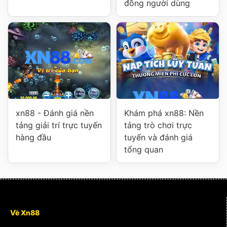
đồng người dùng
chơi lựa chọn gắn bó với nền tảng này.
Hệ thống bảo mật tối tân:
XN88 sử dụng
công nghệ mã hóa SSL 128-bit, đảm bảo
mọi thông tin cá nhân và giao dịch ngân
hàng của người chơi được giữ kín tuyệt
đối.
Kho game đa dạng:
Chỉ với một lần
dang
xn88 - Đánh giá nền
Khám phá xn88: Nền
ky
, bạn có thể trải nghiệm từ Casino trực
tảng giải trí trực tuyến
tảng trò chơi trực
tuyến, Cá độ thể thao, Xổ số cho đến Nổ
hàng đầu
tuyến và đánh giá
tổng quan
hũ (Slot game).
Giao dịch siêu tốc:
Tốc độ nạp rút tiền
được tối ưu hóa, trung bình chỉ mất từ 3-5
phút để hoàn tất.
Hỗ trợ 24/7:
Đội ngũ chăm sóc khách hàng
Về Xn88
chuyên nghiệp, sẵn sàng giải quyết mọi