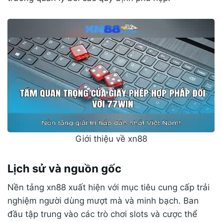
Giới thiệu về xn88
Lịch sử và nguồn gốc
Nền tảng xn88 xuất hiện với mục tiêu cung cấp trải
nghiệm người dùng mượt mà và minh bạch. Ban
đầu tập trung vào các trò chơi slots và cược thể