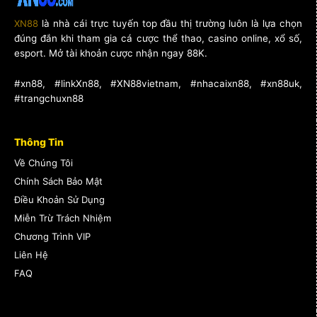
XN88
là nhà cái trực tuyến top đầu thị trường luôn là lựa chọn
đúng đắn khi tham gia cá cược thể thao, casino online, xổ số,
esport. Mở tài khoản cược nhận ngay 88K.
#xn88, #linkXn88, #XN88vietnam, #nhacaixn88, #xn88uk,
#trangchuxn88
Thông Tin
Về Chúng Tôi
Chính Sách Bảo Mật
Điều Khoản Sử Dụng
Miễn Trừ Trách Nhiệm
Chương Trình VIP
Liên Hệ
FAQ