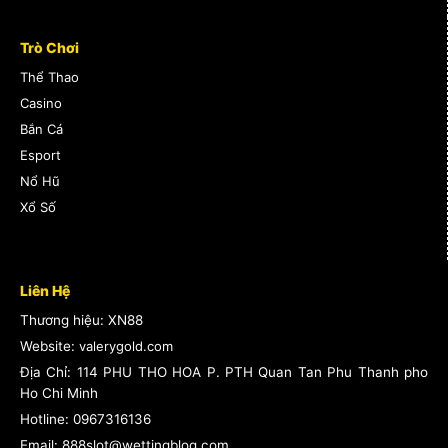
Trò Chơi
Thể Thao
Casino
Bắn Cá
Esport
Nổ Hũ
Xổ Số
Liên Hệ
Thương hiệu: XN88
Website:
valerygold.com
Địa Chỉ:
114 PHU THO HOA P. PTH Quan Tan Phu Thanh pho
Ho Chi Minh
Hotline:
0967316136
Email: 888slot@wettingblog.com