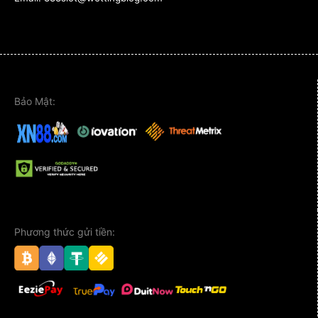
Giao diện trang chủ XN88 chính thức 
2. Hướng Dẫn Đăng Nhập XN88 Chi
Tiết (PC & Mobile)
Bảo Mật:
Quy trình đăng nhập vào hệ thống
XN88
được
thiết kế tối giản nhằm mang lại trải nghiệm
thuận tiện nhất cho người dùng, dù bạn là
người mới hay dân chơi chuyên nghiệp. Dưới
đây là các bước thao tác chuẩn:
2.1. Đăng nhập trên giao diện máy tính
Phương thức gửi tiền:
(PC/Laptop)
Đối với người chơi thích trải nghiệm màn hình
lớn và thao tác đa nhiệm, phiên bản web trên
PC là lựa chọn hoàn hảo: