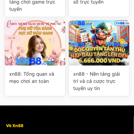
tảng chơi game trực
số trực tuyến
XN88
đã thu hút hàng triệu người chơi, nhưng
tuyến
điều này cũng dẫn đến sự xuất hiện của vô số
trang web giả mạo nhằm đánh cắp thông tin
người dùng.
Truy cập đúng link
mang lại cho bạn những lợi
ích cốt lõi sau:
Bảo mật thông tin tuyệt đối:
Link chính
xn88: Tổng quan và
xn88 - Nền tảng giải
thức sử dụng giao thức mã hóa SSL 128-
mẹo chơi an toàn
trí và cá cược trực
bit, đảm bảo dữ liệu đăng nhập không bị
tuyến uy tín
rò rỉ.
Tốc độ đường truyền ổn định:
Server
quốc tế được tối ưu hóa cho người dùng
Việt Nam, giảm thiểu tình trạng giật lag giờ
Về Xn88
cao điểm.