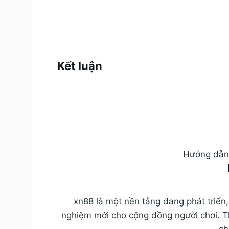
" src="https://valerygold.com/images/t
dẫn tham gia và liên hệ\n
Kết luận
\n
xn88 là một nền tảng đang phát triển, hứa 
nghiệm mới cho cộng đồng người chơi. The
chức năng mới.
" width="800" height="440" layout="resp
Hướng dẫn 
xn88 là một nền tảng đang phát triển, 
nghiệm mới cho cộng đồng người chơi. Th