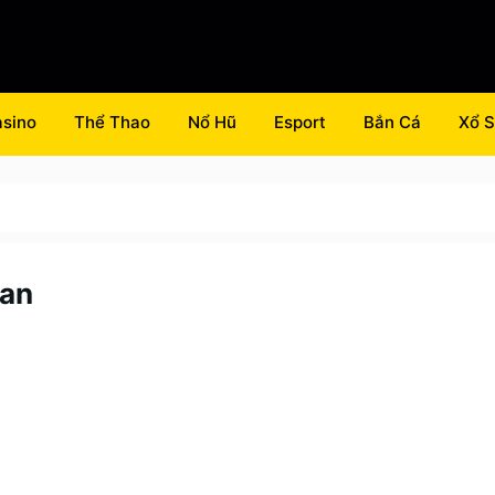
sino
Thể Thao
Nổ Hũ
Esport
Bắn Cá
Xổ 
uan
hẹn mang lại nhiều cơ hội giải trí và các trải
o dõi các cập nhật để không bỏ lỡ các sự kiện và