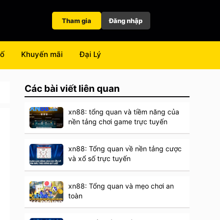
Tham gia
Đăng nhập
Số
Khuyến mãi
Đại Lý
Các bài viết liên quan
xn88: tổng quan và tiềm năng của
nền tảng chơi game trực tuyến
xn88: Tổng quan về nền tảng cược
và xổ số trực tuyến
xn88: Tổng quan và mẹo chơi an
toàn