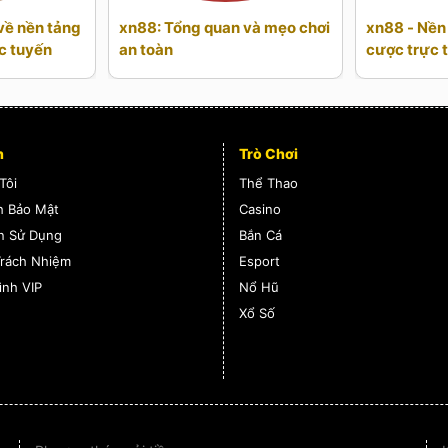
về nền tảng
xn88: Tổng quan và mẹo chơi
xn88 - Nền 
c tuyến
an toàn
cược trực t
n
Trò Chơi
Tôi
Thể Thao
h Bảo Mật
Casino
n Sử Dụng
Bắn Cá
Trách Nhiệm
Esport
ình VIP
Nổ Hũ
Xổ Số