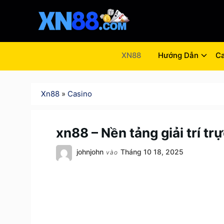
Nhảy
Tìm
đến
kiếm
nội
cho:
dung
XN88
Hướng Dẫn
Ca
Xn88
»
Casino
xn88 – Nền tảng giải trí tr
johnjohn
Tháng 10 18, 2025
vào
xn88 áp dụng các chuẩn mã hóa, xác thực 
vệ tài khoản người dùng và tiền vốn. Chín