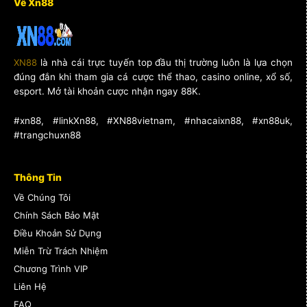
Về Xn88
XN88
là nhà cái trực tuyến top đầu thị trường luôn là lựa chọn
đúng đắn khi tham gia cá cược thể thao, casino online, xổ số,
esport. Mở tài khoản cược nhận ngay 88K.
#xn88, #linkXn88, #XN88vietnam, #nhacaixn88, #xn88uk,
#trangchuxn88
Thông Tin
Về Chúng Tôi
Chính Sách Bảo Mật
Điều Khoản Sử Dụng
Miễn Trừ Trách Nhiệm
Chương Trình VIP
Liên Hệ
FAQ