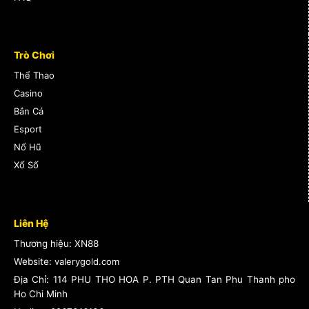
Trò Chơi
Thể Thao
Casino
Bắn Cá
Esport
Nổ Hũ
Xổ Số
Liên Hệ
Thương hiệu: XN88
Website:
valerygold.com
Địa Chỉ:
114 PHU THO HOA P. PTH Quan Tan Phu Thanh pho
Ho Chi Minh