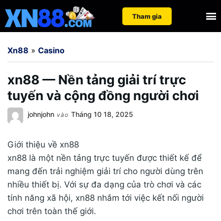
Nhảy
Tìm
Tham gia
đến
kiếm
nội
cho:
Xn88
»
Casino
dung
xn88 — Nền tảng giải trí trực
tuyến và cộng đồng người chơi
johnjohn
Tháng 10 18, 2025
vào
Giới thiệu về xn88
xn88 là một nền tảng trực tuyến được thiết kế để
mang đến trải nghiệm giải trí cho người dùng trên
nhiều thiết bị. Với sự đa dạng của trò chơi và các
tính năng xã hội, xn88 nhắm tới việc kết nối người
chơi trên toàn thế giới.