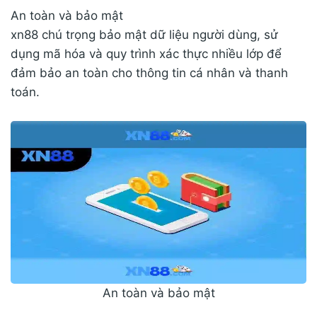
An toàn và bảo mật
xn88 chú trọng bảo mật dữ liệu người dùng, sử
dụng mã hóa và quy trình xác thực nhiều lớp để
đảm bảo an toàn cho thông tin cá nhân và thanh
toán.
An toàn và bảo mật