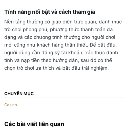
Tính năng nổi bật và cách tham gia
Nền tảng thường có giao diện trực quan, danh mục
trò chơi phong phú, phương thức thanh toán đa
dạng và các chương trình thưởng cho người chơi
mới cũng như khách hàng thân thiết. Để bắt đầu,
người dùng cần đăng ký tài khoản, xác thực danh
tính và nạp tiền theo hướng dẫn, sau đó có thể
chọn trò chơi ưa thích và bắt đầu trải nghiệm.
CHUYÊN MỤC
Casino
Các bài viết liên quan