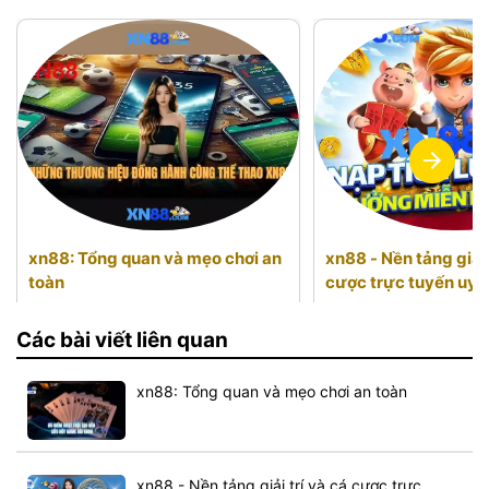
xn88: Tổng quan và mẹo chơi an
xn88 - Nền tảng giải 
toàn
cược trực tuyến uy t
Các bài viết liên quan
xn88: Tổng quan và mẹo chơi an toàn
xn88 - Nền tảng giải trí và cá cược trực