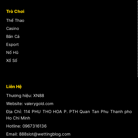
Trò Chơi
Thể Thao
Casino
Bắn Cá
Esport
Nổ Hũ
Xổ Số
Liên Hệ
Thương hiệu: XN88
Website:
valerygold.com
Địa Chỉ:
114 PHU THO HOA P. PTH Quan Tan Phu Thanh pho
Ho Chi Minh
Hotline:
0967316136
Email: 888slot@wettingblog.com