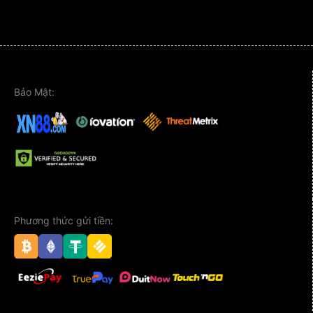
Bảo Mật:
Phương thức gửi tiền: