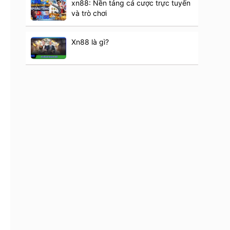
xn88: Nền tảng cá cược trực tuyến
và trò chơi
Xn88 là gì?