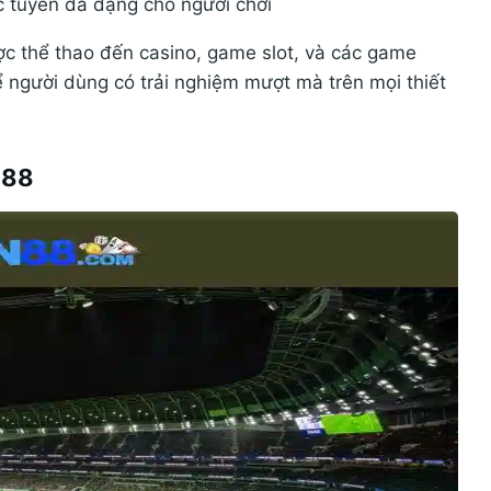
c tuyến đa dạng cho người chơi
cược thể thao đến casino, game slot, và các game
ể người dùng có trải nghiệm mượt mà trên mọi thiết
n88