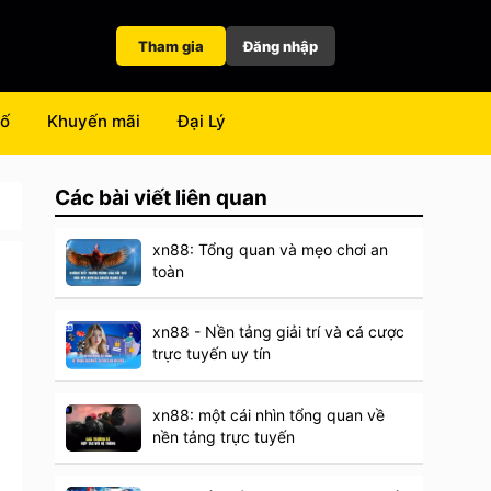
Tham gia
Đăng nhập
Số
Khuyến mãi
Đại Lý
Các bài viết liên quan
xn88: Tổng quan và mẹo chơi an
toàn
xn88 - Nền tảng giải trí và cá cược
trực tuyến uy tín
xn88: một cái nhìn tổng quan về
nền tảng trực tuyến