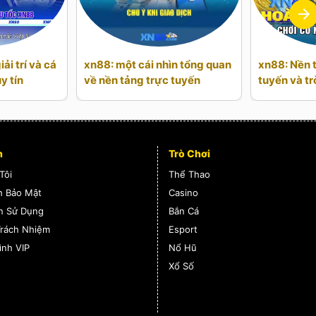
ải trí và cá
xn88: một cái nhìn tổng quan
xn88: Nền 
y tín
về nền tảng trực tuyến
tuyến và tr
n
Trò Chơi
Tôi
Thể Thao
h Bảo Mật
Casino
n Sử Dụng
Bắn Cá
Trách Nhiệm
Esport
ình VIP
Nổ Hũ
Xổ Số