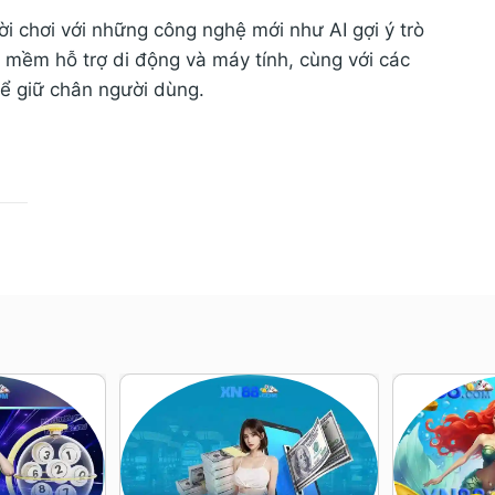
i chơi với những công nghệ mới như AI gợi ý trò
n mềm hỗ trợ di động và máy tính, cùng với các
để giữ chân người dùng.