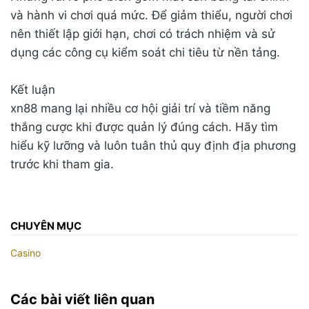
và hành vi chơi quá mức. Để giảm thiểu, người chơi
nên thiết lập giới hạn, chơi có trách nhiệm và sử
dụng các công cụ kiểm soát chi tiêu từ nền tảng.
Kết luận
xn88 mang lại nhiều cơ hội giải trí và tiềm năng
thắng cược khi được quản lý đúng cách. Hãy tìm
hiểu kỹ lưỡng và luôn tuân thủ quy định địa phương
trước khi tham gia.
CHUYÊN MỤC
Casino
Các bài viết liên quan