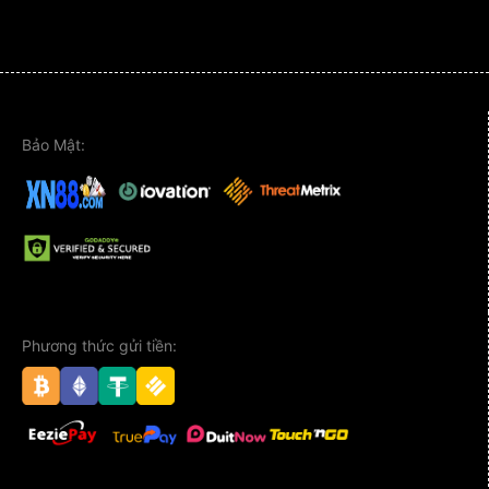
Bảo Mật:
Phương thức gửi tiền: