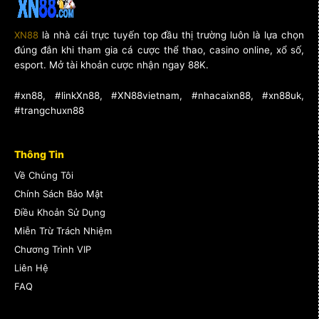
XN88
là nhà cái trực tuyến top đầu thị trường luôn là lựa chọn
đúng đắn khi tham gia cá cược thể thao, casino online, xổ số,
esport. Mở tài khoản cược nhận ngay 88K.
#xn88, #linkXn88, #XN88vietnam, #nhacaixn88, #xn88uk,
#trangchuxn88
Thông Tin
Về Chúng Tôi
Chính Sách Bảo Mật
Điều Khoản Sử Dụng
Miễn Trừ Trách Nhiệm
Chương Trình VIP
Liên Hệ
FAQ