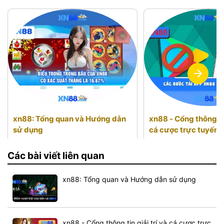
xn88: Tổng quan và Hướng dẫn
xn88 - Cổng thông tin
sử dụng
cá cược trực tuyến
Các bài viết liên quan
xn88: Tổng quan và Hướng dẫn sử dụng
xn88 - Cổng thông tin giải trí và cá cược trực