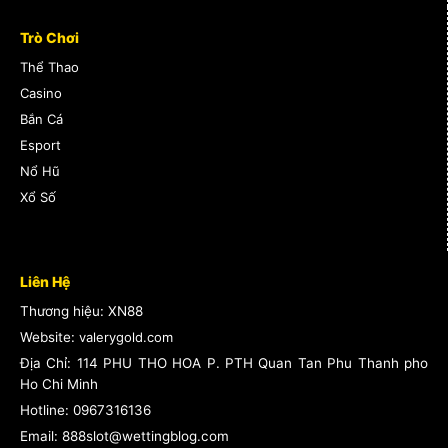
Trò Chơi
Thể Thao
Casino
Bắn Cá
Esport
Nổ Hũ
Xổ Số
Liên Hệ
Thương hiệu: XN88
Website:
valerygold.com
Địa Chỉ:
114 PHU THO HOA P. PTH Quan Tan Phu Thanh pho
Ho Chi Minh
Hotline:
0967316136
Email: 888slot@wettingblog.com