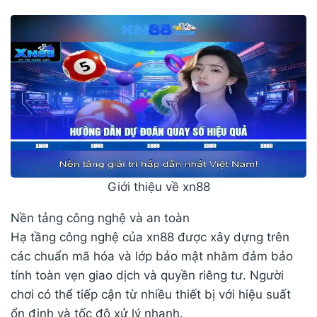
Giới thiệu về xn88
Nền tảng công nghệ và an toàn
Hạ tầng công nghệ của xn88 được xây dựng trên
các chuẩn mã hóa và lớp bảo mật nhằm đảm bảo
tính toàn vẹn giao dịch và quyền riêng tư. Người
chơi có thể tiếp cận từ nhiều thiết bị với hiệu suất
ổn định và tốc độ xử lý nhanh.