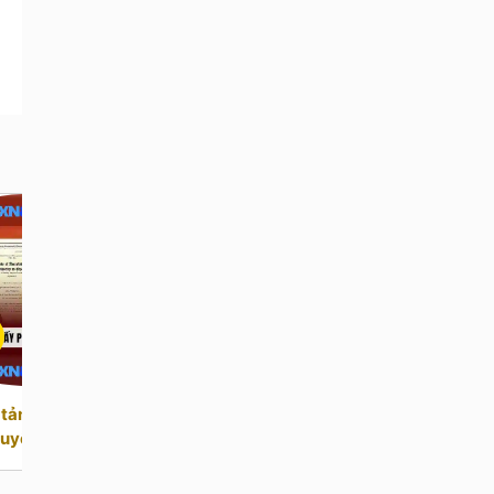
tảng giải trí và cá
xn88: một cái nhìn tổng quan
xn88
uyến uy tín
về nền tảng trực tuyến
tuyến