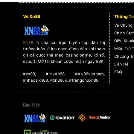
Về Xn88
Thông Ti
Về Chúng 
Chính Sác
Điều Khoả
XN88
là nhà cái trực tuyến top đầu thị
Miễn Trừ 
trường luôn là lựa chọn đúng đắn khi tham
gia cá cược thể thao, casino online, xổ số,
Chương Tr
esport. Mở tài khoản cược nhận ngay 88K.
Liên Hệ
FAQ
#xn88, #linkXn88, #XN88vietnam,
#nhacaixn88, #xn88uk, #trangchuxn88
Bảo Mật: