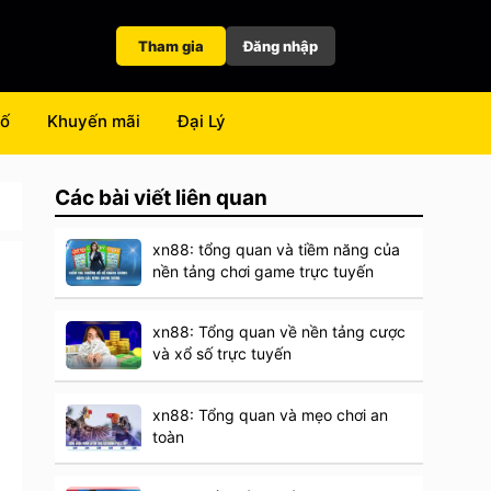
Tham gia
Đăng nhập
Số
Khuyến mãi
Đại Lý
Các bài viết liên quan
xn88: tổng quan và tiềm năng của
nền tảng chơi game trực tuyến
xn88: Tổng quan về nền tảng cược
và xổ số trực tuyến
xn88: Tổng quan và mẹo chơi an
toàn