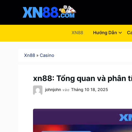
Nhảy
Tìm
đến
kiếm
nội
cho:
dung
XN88
Hướng Dẫn
Ca
Xn88
»
Casino
xn88: Tổng quan và phân t
johnjohn
Tháng 10 18, 2025
vào