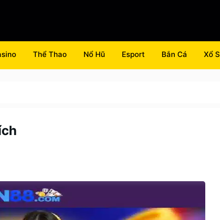
sino
Thể Thao
Nổ Hũ
Esport
Bắn Cá
Xổ 
ích